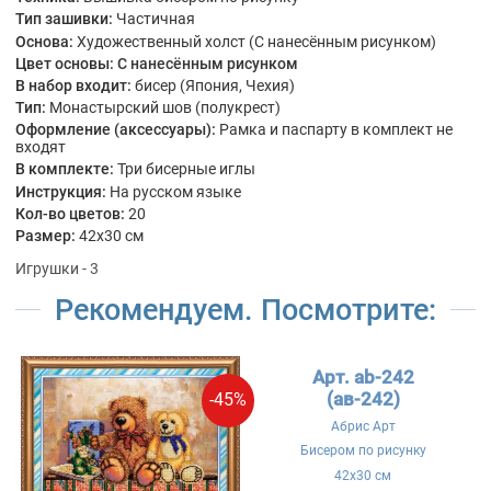
Тип зашивки:
Частичная
Основа:
Художественный холст (С нанесённым рисунком)
Цвет основы:
С нанесённым рисунком
В набор входит:
бисер (Япония, Чехия)
Тип:
Монастырский шов (полукрест)
Оформление (аксессуары):
Рамка и паспарту в комплект не
входят
В комплекте:
Три бисерные иглы
Инструкция:
На русском языке
Кол-во цветов:
20
Размер:
42x30 см
Игрушки - 3
Рекомендуем. Посмотрите:
Арт. ab-242
(ав-242)
-45%
Абрис Арт
Бисером по рисунку
42x30 см