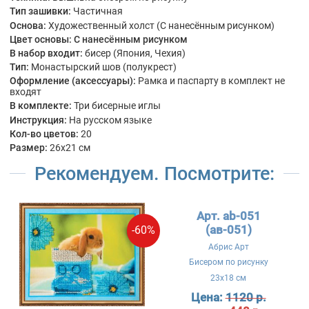
Тип зашивки:
Частичная
Основа:
Художественный холст (С нанесённым рисунком)
Цвет основы:
С нанесённым рисунком
В набор входит:
бисер (Япония, Чехия)
Тип:
Монастырский шов (полукрест)
Оформление (аксессуары):
Рамка и паспарту в комплект не
входят
В комплекте:
Три бисерные иглы
Инструкция:
На русском языке
Кол-во цветов:
20
Размер:
26x21 см
Рекомендуем. Посмотрите:
Арт. ab-051
(ав-051)
-60%
Абрис Арт
Бисером по рисунку
23x18 см
Цена:
1120 р.