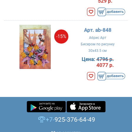
529 р.
Арт. ab-848
-15%
Абрис Арт
Бисером по рисунку
30x43.5 см
Цена:
4796 р.
4077 р.
+7-
925-376-64-49