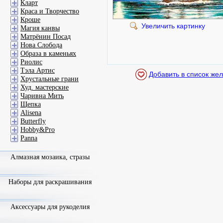
Кларт
Краса и Творчество
Кроше
Увеличить картинку
Магия канвы
Матрёнин Посад
Нова Слобода
Образа в каменьях
Риолис
Тэла Артис
Хрустальные грани
Худ. мастерские
Чаривна Мить
Щепка
Alisena
Butterfly
Hobby&Pro
Panna
Алмазная мозаика, стразы
Наборы для раскрашивания
Аксессуары для рукоделия