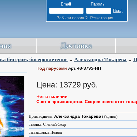
Email
Пароль
Забыли пароль?
Регистрация
|
а бисером, бисероплетение
Александра Токарева
П
→
→
Под парусами
Арт.
48-3795-НП
Цена: 13729 руб.
Нет в наличии
Снят с производства. Скорее всего этот това
Александра Токарева
Производитель:
(Украина)
Техника: Счетный бисер
Тип зашивки: Полная