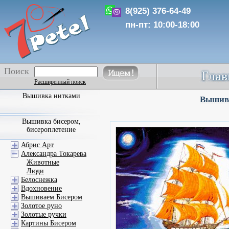
8(925) 376-64-49
пн-пт: 10:00-18:00
Поиск
Расширенный поиск
Вышивка нитками
Вышивк
Вышивка бисером,
бисероплетение
Абрис Арт
Александра Токарева
Животные
Люди
Белоснежка
Вдохновение
Вышиваем Бисером
Золотое руно
Золотые ручки
Картины Бисером