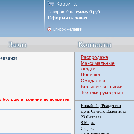
Корзина
Товаров:
0
на сумму
0
руб.
Оформить заказ
Список желаний
Распродажа
ейзажи
Максимальные
скидки
Новинки
Ожидается
Большие вышивки
Техники рукоделия
р больше в наличии не появится.
Новый Год/Рождество
День Святого Валентина
23 Февраля
8 Марта
Свадьба