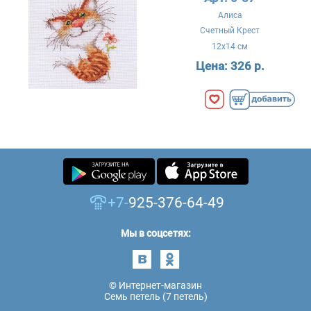
Алиса
Счетный Крест
12x14 см
Цена:
326 р.
+7-
925-376-64-49
Мы в соцсетях:
© Интернет-магазин
Семь петель (7 петель)