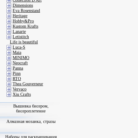
Collection D'Art
Dimensions
Eva Rosenstand
Heritage
Hobby&Pro
Kustom Krafts
Lanarte
Letistitch
Life is beautiful
Luca-S
Maia
MINIMO
Neocraft
Panna
Pinn
RTO
Thea Gouverneur
Vervaco
Xiu Crafts
Вышивка бисером,
бисероплетение
Алмазная мозаика, стразы
Наборы для раскрашивания