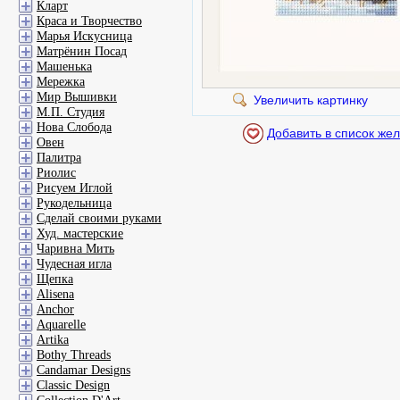
Кларт
Краса и Творчество
Марья Искусница
Матрёнин Посад
Машенька
Мережка
Мир Вышивки
Увеличить картинку
М.П. Студия
Нова Слобода
Овен
Палитра
Риолис
Рисуем Иглой
Рукодельница
Сделай своими руками
Худ. мастерские
Чаривна Мить
Чудесная игла
Щепка
Alisena
Anchor
Aquarelle
Artika
Bothy Threads
Candamar Designs
Classic Design