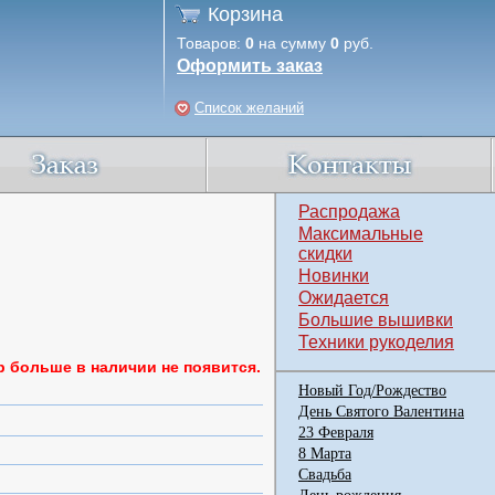
Корзина
Товаров:
0
на сумму
0
руб.
Оформить заказ
Список желаний
Распродажа
Максимальные
скидки
Новинки
Ожидается
Большие вышивки
Техники рукоделия
р больше в наличии не появится.
Новый Год/Рождество
День Святого Валентина
23 Февраля
8 Марта
Свадьба