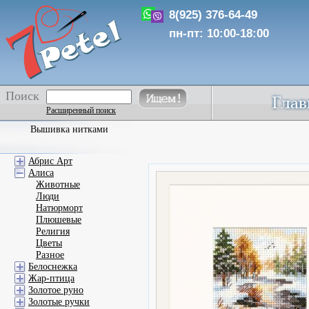
8(925) 376-64-49
пн-пт: 10:00-18:00
Поиск
Расширенный поиск
Вышивка нитками
Абрис Арт
Алиса
Животные
Люди
Натюрморт
Плюшевые
Религия
Цветы
Разное
Белоснежка
Жар-птица
Золотое руно
Золотые ручки