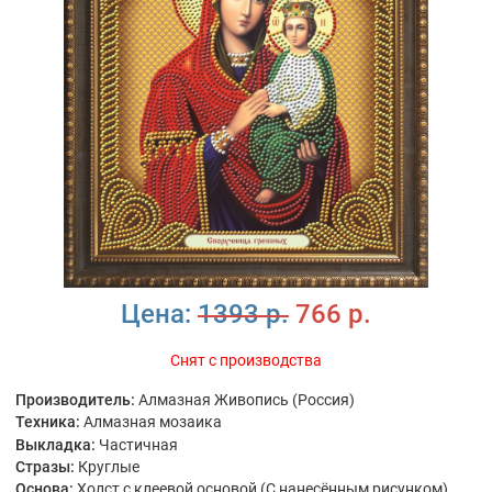
Цена:
1393 р.
766 р.
Снят с производства
Производитель:
Алмазная Живопись (Россия)
Техника:
Алмазная мозаика
Выкладка:
Частичная
Стразы:
Круглые
Основа:
Холст с клеевой основой (С нанесённым рисунком)