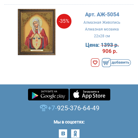
Арт. АЖ-5054
-35%
Алмазная Живопись
Алмазная мозаика
22x28 см
Цена:
1393 р.
906 р.
+7-
925-376-64-49
Мы в соцсетях: