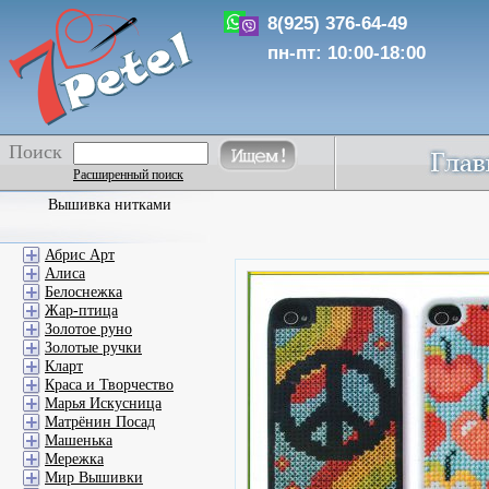
8(925) 376-64-49
пн-пт: 10:00-18:00
Поиск
Расширенный поиск
Вышивка нитками
Абрис Арт
Алиса
Белоснежка
Жар-птица
Золотое руно
Золотые ручки
Кларт
Краса и Творчество
Марья Искусница
Матрёнин Посад
Машенька
Мережка
Мир Вышивки