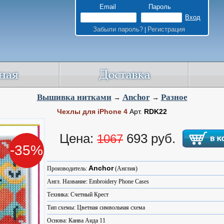
Email
Пароль
Забыли пароль?
Регистрация
|
Вышивка нитками
Anchor
Разное
→
→
Чехлы для iPhone 4
Арт.
RDK22
Цена:
693 руб.
1067
-35%
Anchor
Производитель:
(Англия)
Англ. Название: Embroidery Phone Cases
Техника: Счетный Крест
Тип схемы: Цветная символьная схема
Основа: Канва Аида 11