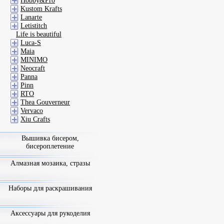
Hobby&Pro
Kustom Krafts
Lanarte
Letistitch
Life is beautiful
Luca-S
Maia
MINIMO
Neocraft
Panna
Pinn
RTO
Thea Gouverneur
Vervaco
Xiu Crafts
Вышивка бисером,
бисероплетение
Алмазная мозаика, стразы
Наборы для раскрашивания
Аксессуары для рукоделия