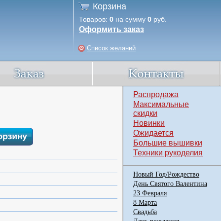
Корзина
Товаров:
0
на сумму
0
руб.
Оформить заказ
Список желаний
Распродажа
Максимальные
скидки
Новинки
Ожидается
Большие вышивки
Техники рукоделия
Новый Год/Рождество
День Святого Валентина
23 Февраля
8 Марта
Свадьба