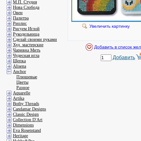
М.П. Студия
Нова Слобода
Овен
Палитра
Риолис
Увеличить картинку
Рисуем Иглой
Рукодельница
Сделай своими руками
Худ. мастерские
Чаривна Мить
Чудесная игла
Добавить
Щепка
Alisena
Anchor
Плюшевые
Цветы
Разное
Aquarelle
Artika
Bothy Threads
Candamar Designs
Classic Design
Collection D'Art
Dimensions
Eva Rosenstand
Heritage