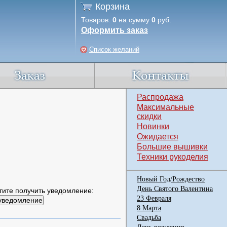
Корзина
Товаров:
0
на сумму
0
руб.
Оформить заказ
Список желаний
Распродажа
Максимальные
скидки
Новинки
Ожидается
Большие вышивки
Техники рукоделия
Новый Год/Рождество
День Святого Валентина
тите получить уведомление:
23 Февраля
8 Марта
Свадьба