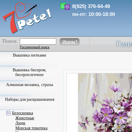
8(925) 376-64-49
пн-пт: 10:00-18:00
Поиск
Расширенный поиск
Вышивка нитками
Вышивка бисером,
бисероплетение
Алмазная мозаика, стразы
Наборы для раскрашивания
Белоснежка
Животные
Люди
Морская тематика