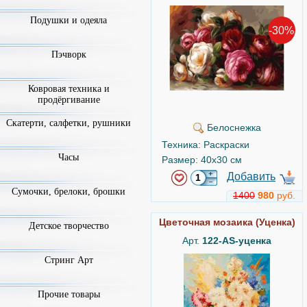
Подушки и одеяла
-30%
Пэчворк
Ковровая техника и
продёргивание
Скатерти, салфетки, рушники
Белоснежка
Техника: Раскраски
Часы
Размер: 40x30 см
Добавить
Сумочки, брелоки, брошки
1400
980
руб.
Цветочная мозаика (Уценка)
Детское творчество
Арт.
122-AS-уценка
Стринг Арт
Прочие товары