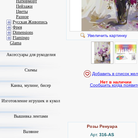
Натюрморт
Пейзажи
Цветы
Разное
Русская Живопись
Фрея
Dimensions
Увеличить картинку
Flamingo
Glama
Аксессуары для рукоделия
Схемы
Нет в наличии
Сообщить когда появит
Канва, мулине, бисер
Изготовление игрушек и кукол
Вышивка лентами
Розы Ренуара
Валяние
Арт.
316-AS