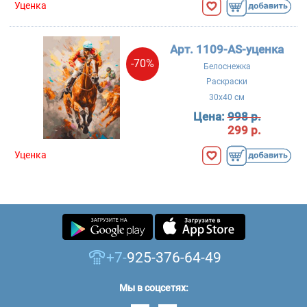
Уценка
Арт. 1109-AS-уценка
-70%
Белоснежка
Раскраски
30x40 см
Цена:
998 р.
299 р.
Уценка
+7-
925-376-64-49
Мы в соцсетях: