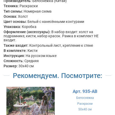
Производитель:
Белоснежка (Китай)
Техника:
Раскраски
Тип схемы:
Номерная схема
Основа:
Холст
Цвет основы:
Белый с нанесёнными контурами
Упаковка:
Коробка
Оформление (аксессуары):
В набор входит: холст на
подрамнике, кисти, набор красок. Рамка в комплект НЕ
входит.
Также входит:
Контрольный лист, крепление к стене
В комплекте:
Кисти
Инструкция:
На русском языке
Сложность:
Средняя
Размер:
30x40 см
Рекомендуем. Посмотрите:
Арт. 935-AB
Белоснежка
Раскраски
50x40 см