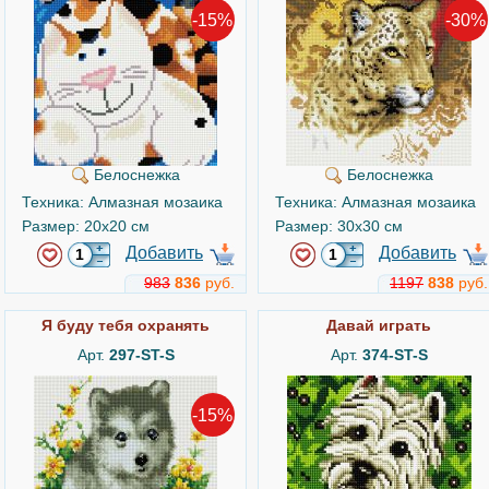
-15%
-30%
Белоснежка
Белоснежка
Техника: Алмазная мозаика
Техника: Алмазная мозаика
Размер: 20x20 см
Размер: 30x30 см
Добавить
Добавить
983
836
руб.
1197
838
руб.
Я буду тебя охранять
Давай играть
Арт.
297-ST-S
Арт.
374-ST-S
-15%