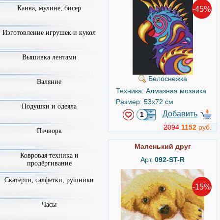
Канва, мулине, бисер
-45%
Изготовление игрушек и кукол
Вышивка лентами
Белоснежка
Валяние
Техника: Алмазная мозаика
Размер: 53x72 см
Подушки и одеяла
Добавить
2094
1152
руб.
Пэчворк
Маленький друг
Ковровая техника и
Арт.
092-ST-R
продёргивание
Скатерти, салфетки, рушники
-15%
Часы