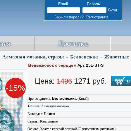
Email
Пароль
Забыли пароль?
Регистрация
|
Алмазная мозаика, стразы
Белоснежка
Животные
→
→
Медвежонок с сердцем
Арт.
251-ST-S
Цена:
1271 руб.
1496
-15%
Белоснежка
Производитель:
(Китай)
Техника: Алмазная мозаика
Выкладка: Полная
Стразы: Квадратные
Основа: Холст с клеевой основой (С нанесённым рисунком)