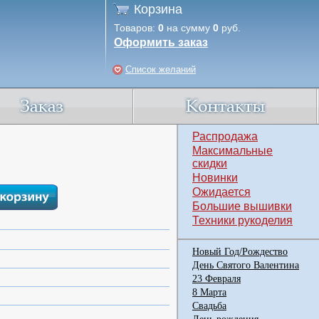
Корзина
Товаров:
0
на сумму
0
руб.
Оформить заказ
Список желаний
Распродажа
Максимальные
скидки
Новинки
Ожидается
Большие вышивки
Техники рукоделия
Новый Год/Рождество
День Святого Валентина
23 Февраля
8 Марта
Свадьба