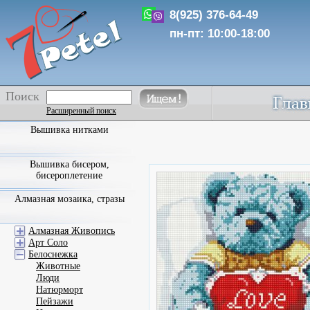
8(925) 376-64-49
пн-пт: 10:00-18:00
Поиск
Расширенный поиск
Вышивка нитками
Вышивка бисером,
бисероплетение
Алмазная мозаика, стразы
Алмазная Живопись
Арт Соло
Белоснежка
Животные
Люди
Натюрморт
Пейзажи