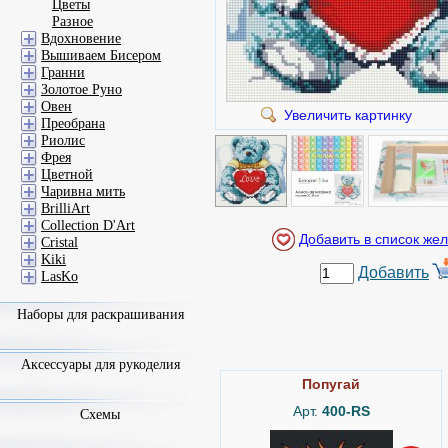
Цветы
Разное
Вдохновение
Вышиваем Бисером
Гранни
Золотое Руно
Овен
Увеличить картинку
Преобрана
Риолис
Фрея
Цветной
Чаривна мить
BrilliArt
Collection D'Art
Cristal
Kiki
Добавить
LasKo
Наборы для раскрашивания
Аксессуары для рукоделия
Попугай
Арт.
400-RS
Схемы