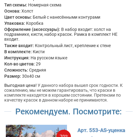
Тип схемы:
Номерная схема
Основа:
Холст
Цвет основы:
Белый с нанесёнными контурами
Упаковка:
Коробка
Оформление (аксессуары):
В набор входит: холст на
подрамнике, кисти, набор красок. Рамка в комплект НЕ
входит.
Также входит:
Контрольный лист, крепление к стене
В комплекте:
Кисти
Инструкция:
На русском языке
Кол-во цветов:
29
Сложность:
Средняя
Размер:
30x40 см
Выгодная цена!
У данного набора вышел срок годности. К
сожалению, мы не можем гарантировать, что краски в
комплекте находятся в хорошем состоянии. Претензии по
качеству красок в данном наборе не принимаются.
Рекомендуем. Посмотрите:
Арт. 553-AS-уценка
-70%