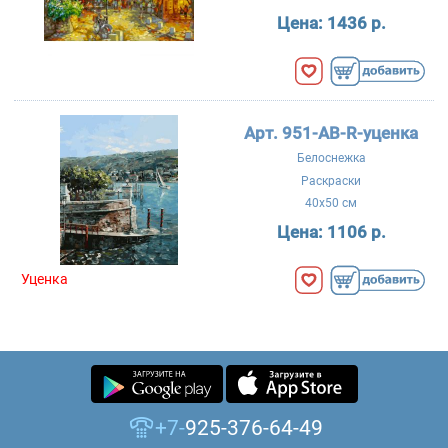
Цена:
1436 р.
Арт. 951-AB-R-уценка
Белоснежка
Раскраски
40x50 см
Цена:
1106 р.
Уценка
+7-
925-376-64-49