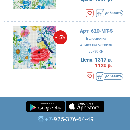
Арт. 620-MT-S
-15%
Белоснежка
Алмазная мозаика
30x30 см
Цена:
1317 р.
1120 р.
+7-
925-376-64-49