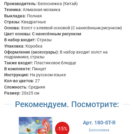
Производитель:
Белоснежка (Китай)
Техника:
Алмазная мозаика
Выкладка:
Полная
Стразы:
Квадратные
Основа:
Холст с клеевой основой (С нанесённым рисунком)
Цвет основы:
С нанесённым рисунком
В набор входит:
Стразы
Упаковка:
Коробка
Оформление (аксессуары):
В набор входит холст на
подрамнике, стразы
Также входит:
Пластиковое блюдце
В комплекте:
Пинцет
Инструкция:
На русском языке
Кол-во цветов:
27
Сложность:
Средняя
Размер:
20x25 см
Рекомендуем. Посмотрите:
Арт. 180-ST-R
-15%
Белоснежка