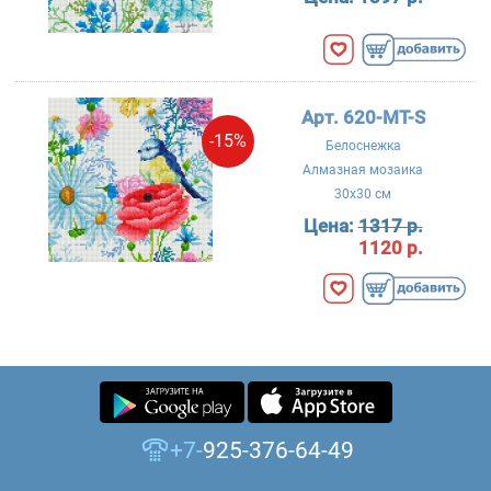
Арт. 620-MT-S
-15%
Белоснежка
Алмазная мозаика
30x30 см
Цена:
1317 р.
1120 р.
+7-
925-376-64-49