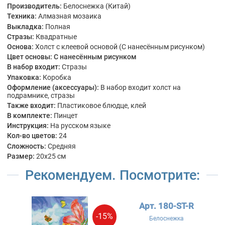
Производитель:
Белоснежка (Китай)
Техника:
Алмазная мозаика
Выкладка:
Полная
Стразы:
Квадратные
Основа:
Холст с клеевой основой (С нанесённым рисунком)
Цвет основы:
С нанесённым рисунком
В набор входит:
Стразы
Упаковка:
Коробка
Оформление (аксессуары):
В набор входит холст на
подрамнике, стразы
Также входит:
Пластиковое блюдце, клей
В комплекте:
Пинцет
Инструкция:
На русском языке
Кол-во цветов:
24
Сложность:
Средняя
Размер:
20x25 см
Рекомендуем. Посмотрите:
Арт. 180-ST-R
-15%
Белоснежка