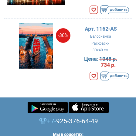
Арт. 1162-AS
-30%
Белоснежка
Раскраски
30x40 см
Цена:
1048 р.
734 р.
+7-
925-376-64-49
Мы в соцсетях: