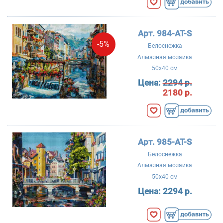
Арт. 984-AT-S
-5%
Белоснежка
Алмазная мозаика
50x40 см
Цена:
2294 р.
2180 р.
Арт. 985-AT-S
Белоснежка
Алмазная мозаика
50x40 см
Цена:
2294 р.