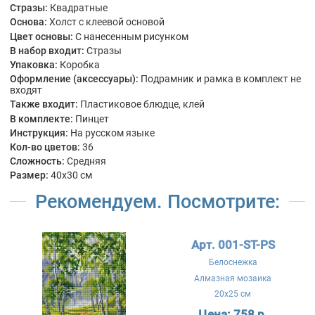
Стразы:
Квадратные
Основа:
Холст с клеевой основой
Цвет основы:
С нанесенным рисунком
В набор входит:
Стразы
Упаковка:
Коробка
Оформление (аксессуары):
Подрамник и рамка в комплект не
входят
Также входит:
Пластиковое блюдце, клей
В комплекте:
Пинцет
Инструкция:
На русском языке
Кол-во цветов:
36
Сложность:
Средняя
Размер:
40x30 см
Рекомендуем. Посмотрите:
Арт. 001-ST-PS
Белоснежка
Алмазная мозаика
20x25 см
Цена:
758 р.