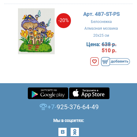
Арт. 487-ST-PS
-20%
Белоснежка
Алмазная мозаика
20x25 см
Цена:
638 р.
510 р.
+7-
925-376-64-49
Мы в соцсетях: