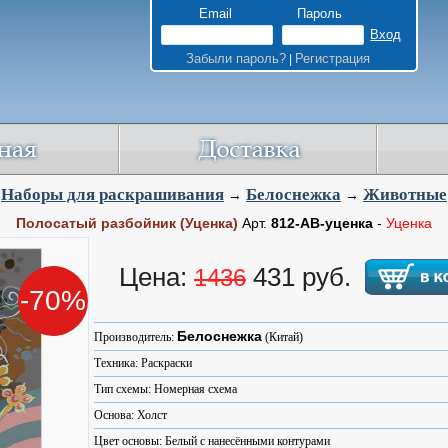
Email
Пароль
Забыли пароль?
Регистрация
|
Наборы для раскрашивания
Белоснежка
Животные
→
→
Полосатый разбойник (Уценка)
Арт.
812-AB-уценка
-
Уценка
Цена:
431 руб.
1436
-70%
Белоснежка
Производитель:
(Китай)
Техника: Раскраски
Тип схемы: Номерная схема
Основа: Холст
Цвет основы: Белый с нанесёнными контурами