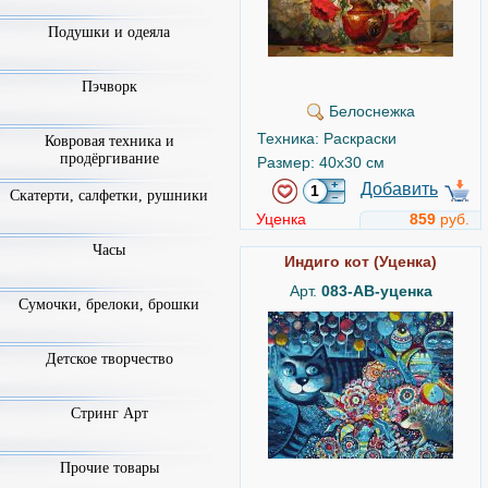
Подушки и одеяла
Пэчворк
Белоснежка
Техника: Раскраски
Ковровая техника и
продёргивание
Размер: 40x30 см
Добавить
Скатерти, салфетки, рушники
Уценка
859
руб.
Часы
Индиго кот (Уценка)
Арт.
083-AB-уценка
Сумочки, брелоки, брошки
Детское творчество
Стринг Арт
Прочие товары