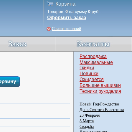
Корзина
Товаров:
0
на сумму
0
руб.
Оформить заказ
Список желаний
Распродажа
Максимальные
скидки
Новинки
Ожидается
Большие вышивки
Техники рукоделия
Новый Год/Рождество
День Святого Валентина
23 Февраля
8 Марта
Свадьба