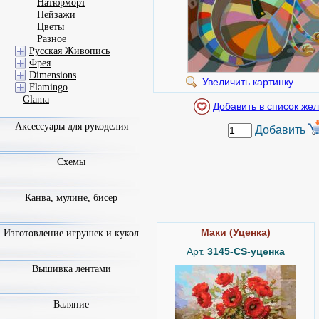
Натюрморт
Пейзажи
Цветы
Разное
Русская Живопись
Фрея
Dimensions
Увеличить картинку
Flamingo
Glama
Аксессуары для рукоделия
Добавить
Схемы
Канва, мулине, бисер
Маки (Уценка)
Изготовление игрушек и кукол
Арт.
3145-CS-уценка
Вышивка лентами
Валяние