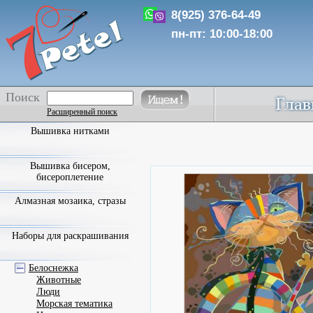
8(925) 376-64-49
пн-пт: 10:00-18:00
Поиск
Расширенный поиск
Вышивка нитками
Вышивка бисером,
бисероплетение
Алмазная мозаика, стразы
Наборы для раскрашивания
Белоснежка
Животные
Люди
Морская тематика