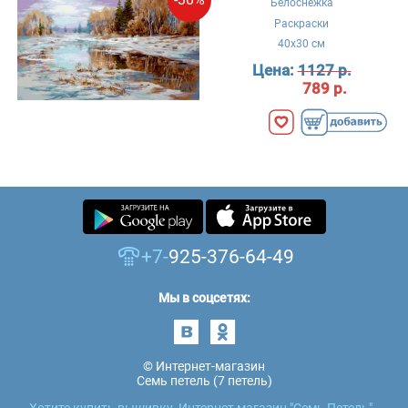
Белоснежка
Раскраски
40x30 см
Цена:
1127 р.
789 р.
+7-
925-376-64-49
Мы в соцсетях:
© Интернет-магазин
Семь петель (7 петель)
Хотите купить вышивку, Интернет магазин "Семь Петель" -