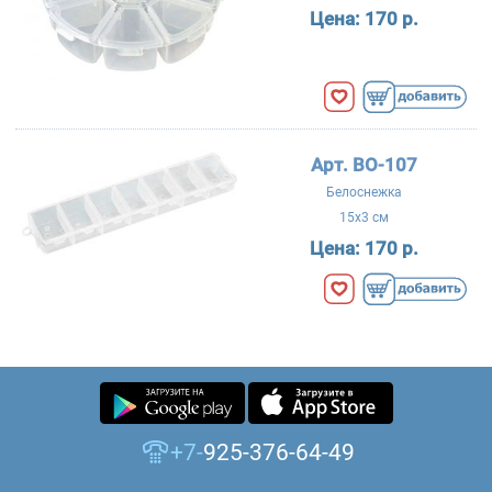
Цена:
170 р.
Арт. BO-107
Белоснежка
15x3 см
Цена:
170 р.
+7-
925-376-64-49