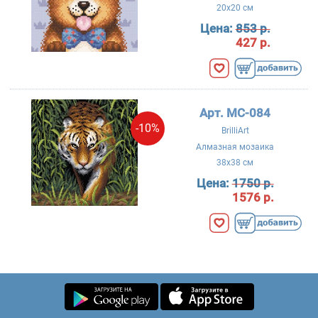
20x20 см
Цена:
853 р.
427 р.
Арт. MC-084
-10%
BrilliArt
Алмазная мозаика
38x38 см
Цена:
1750 р.
1576 р.