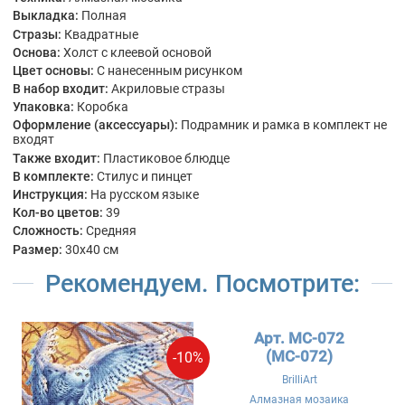
Выкладка:
Полная
Стразы:
Квадратные
Основа:
Холст с клеевой основой
Цвет основы:
С нанесенным рисунком
В набор входит:
Акриловые стразы
Упаковка:
Коробка
Оформление (аксессуары):
Подрамник и рамка в комплект не
входят
Также входит:
Пластиковое блюдце
В комплекте:
Стилус и пинцет
Инструкция:
На русском языке
Кол-во цветов:
39
Сложность:
Средняя
Размер:
30x40 см
Рекомендуем. Посмотрите:
Арт. MC-072
(МС-072)
-10%
BrilliArt
Алмазная мозаика