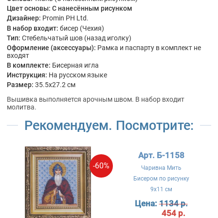
Цвет основы:
С нанесённым рисунком
Дизайнер:
Promin PH Ltd.
В набор входит:
бисер (Чехия)
Тип:
Стебельчатый шов (назад иголку)
Оформление (аксессуары):
Рамка и паспарту в комплект не
входят
В комплекте:
Бисерная игла
Инструкция:
На русском языке
Размер:
35.5x27.2 см
Вышивка выполняется арочным швом. В набор входит
молитва.
Рекомендуем. Посмотрите:
Арт. Б-1158
-60%
Чаривна Мить
Бисером по рисунку
9x11 см
Цена:
1134 р.
454 р.