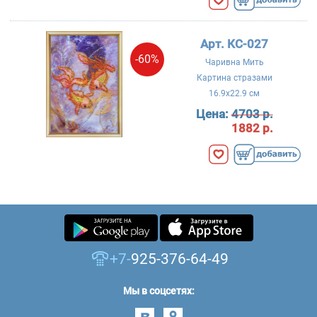
Арт. КС-027
-60%
Чаривна Мить
Картина стразами
16.9x22.9 см
Цена:
4703 р.
1882 р.
+7-
925-376-64-49
Мы в соцсетях: