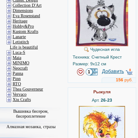
Classic Design
Collection D'Art
Dimensions
Eva Rosenstand
Heritage
Hobby&Pro
Kustom Krafts
Lanarte
Letistitch
Life is beautiful
Чудесная игла
Luca-S
Техника: Счетный Крест
Maia
MINIMO
Размер: 9x12 см
Neocraft
Добавить
Panna
Pinn
156
руб.
RTO
Thea Gouverneur
Рыжуля
Vervaco
Xiu Crafts
Арт.
26-23
Вышивка бисером,
бисероплетение
Алмазная мозаика, стразы