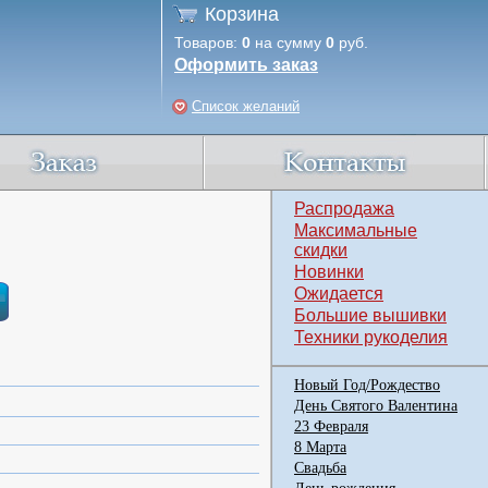
Корзина
Товаров:
0
на сумму
0
руб.
Оформить заказ
Список желаний
Распродажа
Максимальные
скидки
Новинки
Ожидается
Большие вышивки
Техники рукоделия
Новый Год/Рождество
День Святого Валентина
23 Февраля
8 Марта
Свадьба