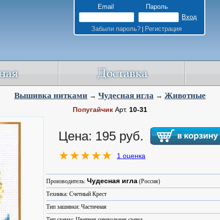
Email
Пароль
Забыли пароль?
Регистрация
|
Вышивка нитками
Чудесная игла
Животные
→
→
Попугайчик
Арт.
10-31
Цена: 195 руб.
1 оценка
Чудесная игла
Производитель:
(Россия)
Техника: Счетный Крест
Тип зашивки: Частичная
Тип схемы: Цветная символьная схема