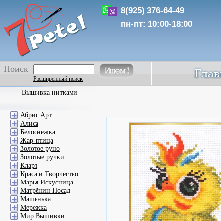
8(925) 376-64-49
пн-пт: 10:00-18:00
Поиск
Расширенный поиск
Вышивка нитками
Абрис Арт
Алиса
Белоснежка
Жар-птица
Золотое руно
Золотые ручки
Кларт
Краса и Творчество
Марья Искусница
Матрёнин Посад
Машенька
Мережка
Мир Вышивки