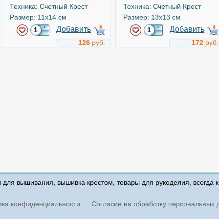
Техника: Счетный Крест
Техника: Счетный Крест
Размер: 11x14 см
Размер: 13x13 см
Добавить
Добавить
126
руб.
172
руб.
Всё для тебя!
Божья коровка
Арт.
15-16
Арт.
10-26
Чудесная игла
Чудесная игла
ы для вышивания, вышивка крестом, товары для рукоделия, всегда 
Техника: Счетный Крест
Техника: Счетный Крест
Размер: 12x12 см
Размер: 9x7 см
ика конфиденциальности
Согласие на обработку персональных 
Добавить
Добавить