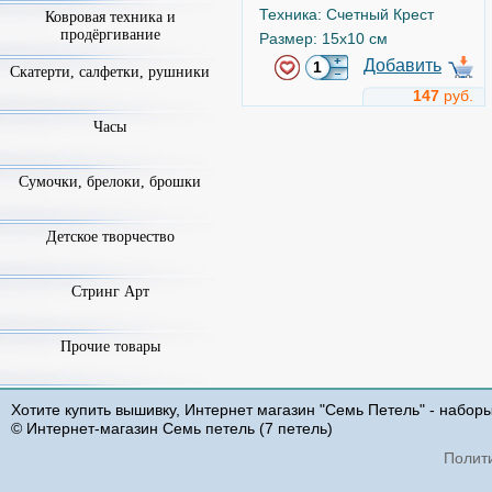
Техника: Счетный Крест
Ковровая техника и
продёргивание
Размер: 15x10 см
Добавить
Скатерти, салфетки, рушники
147
руб.
Часы
Предлагаю руку и сердце!
Арт.
18-60
Сумочки, брелоки, брошки
Детское творчество
Стринг Арт
Прочие товары
Чудесная игла
Хотите купить вышивку, Интернет магазин "Семь Петель" - набор
Техника: Счетный Крест
© Интернет-магазин Семь петель (7 петель)
Размер: 12x10 см
Полит
Добавить