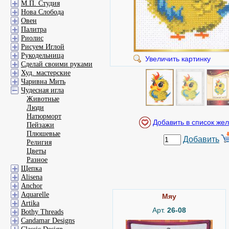
М.П. Студия
Нова Слобода
Овен
Палитра
Риолис
Рисуем Иглой
Рукодельница
Увеличить картинку
Сделай своими руками
Худ. мастерские
Чаривна Мить
Чудесная игла
Животные
Люди
Натюрморт
Пейзажи
Плюшевые
Добавить
Религия
Цветы
Разное
Щепка
Alisena
Anchor
Aquarelle
Мяу
Artika
Арт.
26-08
Bothy Threads
Candamar Designs