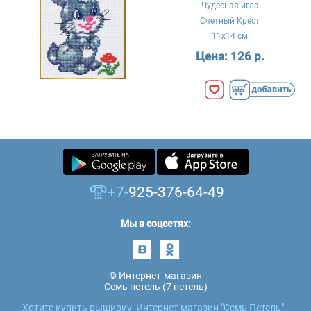
Чудесная игла
Счетный Крест
11x14 см
Цена:
126 р.
+7-
925-376-64-49
Мы в соцсетях:
© Интернет-магазин
Семь петель (7 петель)
Хотите купить вышивку, Интернет магазин "Семь Петель" -