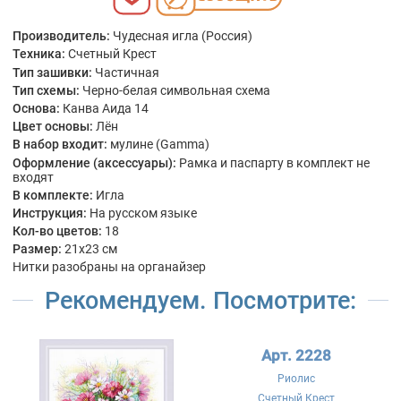
Производитель:
Чудесная игла (Россия)
Техника:
Счетный Крест
Тип зашивки:
Частичная
Тип схемы:
Черно-белая символьная схема
Основа:
Канва Аида 14
Цвет основы:
Лён
В набор входит:
мулине (Gamma)
Оформление (аксессуары):
Рамка и паспарту в комплект не
входят
В комплекте:
Игла
Инструкция:
На русском языке
Кол-во цветов:
18
Размер:
21x23 см
Нитки разобраны на органайзер
Рекомендуем. Посмотрите:
Арт. 2228
Риолис
Счетный Крест