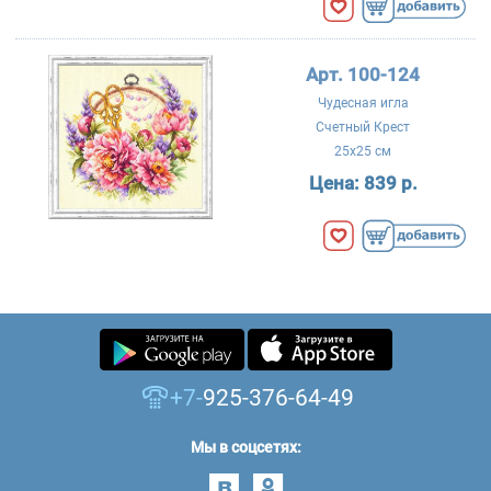
Арт. 100-124
Чудесная игла
Счетный Крест
25x25 см
Цена:
839 р.
+7-
925-376-64-49
Мы в соцсетях: