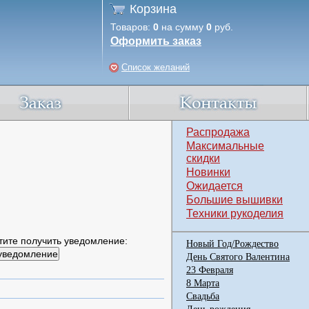
Корзина
Товаров:
0
на сумму
0
руб.
Оформить заказ
Список желаний
Распродажа
Максимальные
скидки
Новинки
Ожидается
Большие вышивки
Техники рукоделия
тите получить уведомление:
Новый Год/Рождество
День Святого Валентина
23 Февраля
8 Марта
Свадьба