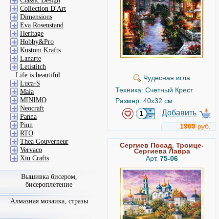
Classic Design
Collection D'Art
Dimensions
Eva Rosenstand
Heritage
Hobby&Pro
Kustom Krafts
Lanarte
Letistitch
Life is beautiful
Чудесная игла
Luca-S
Техника: Счетный Крест
Maia
MINIMO
Размер: 40x32 см
Neocraft
Добавить
Panna
Pinn
1909
руб.
RTO
Thea Gouverneur
Сергиев Посад. Троице-
Vervaco
Сергиева Лавра
Xiu Crafts
Арт.
75-06
Вышивка бисером,
бисероплетение
Алмазная мозаика, стразы