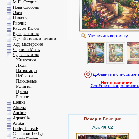
М.П. Студия
Нова Слобода
Овен
Палитра
Риолис
Рисуем Иглой
Рукодельница
Увеличить картинку
Сделай своими руками
Худ. мастерские
Чаривна Мить
Чудесная игла
Животные
Люди
Натюрморт
Пейзажи
Плюшевые
Нет в наличии
Сообщить когда появит
Религия
Цветы
Разное
Щепка
Alisena
Anchor
Aquarelle
Вечер в Венеции
Artika
Арт.
46-02
Bothy Threads
Candamar Designs