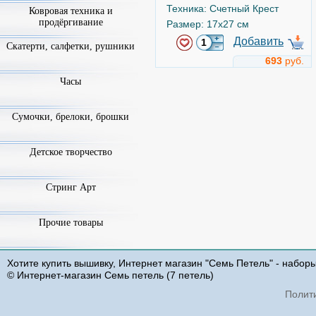
Техника: Счетный Крест
Ковровая техника и
продёргивание
Размер: 17x27 см
Добавить
Скатерти, салфетки, рушники
693
руб.
Часы
Ветер удачи
Арт.
350-757
Сумочки, брелоки, брошки
Детское творчество
Стринг Арт
Прочие товары
Чудесная игла
Хотите купить вышивку, Интернет магазин "Семь Петель" - набор
Техника: Счетный Крест
© Интернет-магазин Семь петель (7 петель)
Размер: 27x40 см
Полит
Добавить