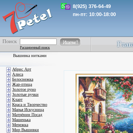
8(925) 376-64-49
пн-пт: 10:00-18:00
Поиск
Расширенный поиск
Вышивка нитками
Абрис Арт
Алиса
Белоснежка
Жар-птица
Золотое руно
Золотые ручки
Кларт
Краса и Творчество
Марья Искусница
Матрёнин Посад
Машенька
Мережка
Мир Вышивки