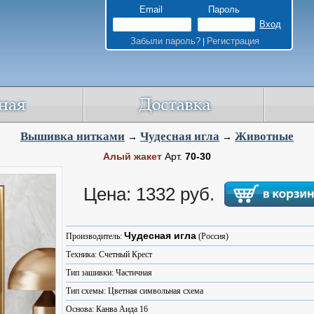
Email
Пароль
Забыли пароль?
Регистрация
|
Вышивка нитками
Чудесная игла
Животные
→
→
Алый жакет
Арт.
70-30
Цена: 1332 руб.
Чудесная игла
Производитель:
(Россия)
Техника: Счетный Крест
Тип зашивки: Частичная
Тип схемы: Цветная символьная схема
Основа: Канва Аида 16