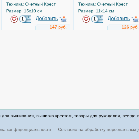
Техника: Счетный Крест
Техника: Счетный Крест
Размер: 15x10 см
Размер: 11x14 см
Добавить
Добавить
147
руб.
126
руб.
Предлагаю руку и сердце!
Всё для тебя!
Арт.
18-60
Арт.
15-16
Чудесная игла
Чудесная игла
ы для вышивания, вышивка крестом, товары для рукоделия, всегда 
Техника: Счетный Крест
Техника: Счетный Крест
Размер: 12x10 см
Размер: 12x12 см
ика конфиденциальности
Согласие на обработку персональных 
Добавить
Добавить