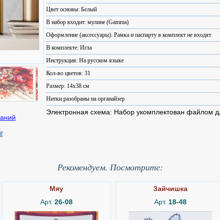
Цвет основы: Белый
В набор входит: мулине (Gamma)
Оформление (аксессуары): Рамка и паспарту в комплект не входят
В комплекте: Игла
Инструкция: На русском языке
Кол-во цветов: 31
Размер: 14x38 см
Нитки разобраны на органайзер
Электронная схема: Набор укомплектован файлом 
Рекомендуем. Посмотрите:
Мяу
Зайчишка
Арт.
26-08
Арт.
18-48