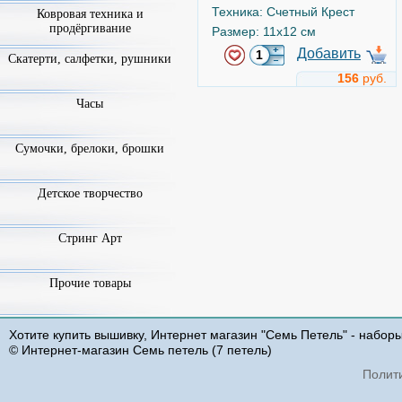
Техника: Счетный Крест
Ковровая техника и
продёргивание
Размер: 11x12 см
Добавить
Скатерти, салфетки, рушники
156
руб.
Часы
С Днём Рождения!
Арт.
18-61
Сумочки, брелоки, брошки
Детское творчество
Стринг Арт
Прочие товары
Чудесная игла
Хотите купить вышивку, Интернет магазин "Семь Петель" - набор
Техника: Счетный Крест
© Интернет-магазин Семь петель (7 петель)
Размер: 13x13 см
Полит
Добавить