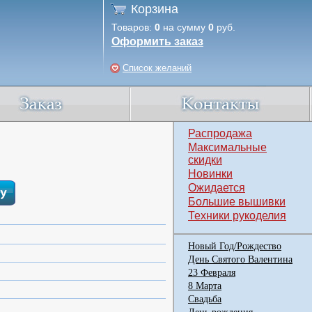
Корзина
Товаров:
0
на сумму
0
руб.
Оформить заказ
Список желаний
Распродажа
Максимальные
скидки
Новинки
Ожидается
Большие вышивки
Техники рукоделия
Новый Год/Рождество
День Святого Валентина
23 Февраля
8 Марта
Свадьба