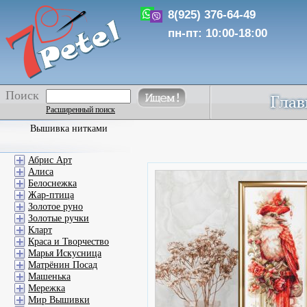
8(925) 376-64-49
пн-пт: 10:00-18:00
Поиск
Расширенный поиск
Вышивка нитками
Абрис Арт
Алиса
Белоснежка
Жар-птица
Золотое руно
Золотые ручки
Кларт
Краса и Творчество
Марья Искусница
Матрёнин Посад
Машенька
Мережка
Мир Вышивки