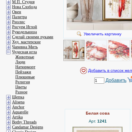
М.П. Студия
Нова Слобода
Овен
Палитра
Риолис
Рисуем Иглой
Рукодельница
Увеличить картинку
Сделай своими руками
Худ. мастерские
Чаривна Мить
Чудесная игла
Животные
Люди
Натюрморт
Пейзажи
Плюшевые
Добавить
Религия
Цветы
Разное
Щепка
Alisena
Anchor
Aquarelle
Белая сова
Artika
Арт.
1241
Bothy Threads
Candamar Designs