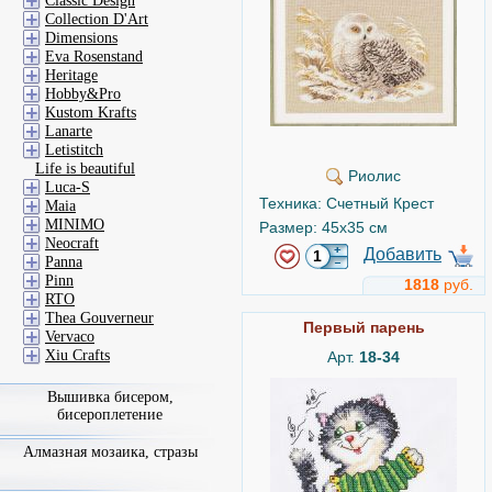
Classic Design
Collection D'Art
Dimensions
Eva Rosenstand
Heritage
Hobby&Pro
Kustom Krafts
Lanarte
Letistitch
Life is beautiful
Риолис
Luca-S
Техника: Счетный Крест
Maia
MINIMO
Размер: 45x35 см
Neocraft
Добавить
Panna
Pinn
1818
руб.
RTO
Thea Gouverneur
Первый парень
Vervaco
Xiu Crafts
Арт.
18-34
Вышивка бисером,
бисероплетение
Алмазная мозаика, стразы