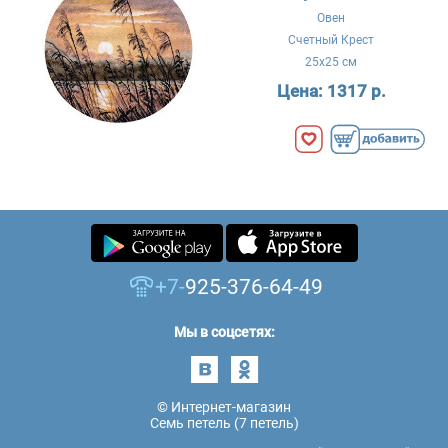
Овен
Счетный Крест
25x25 см
Цена:
1317 р.
+7-
925-376-64-49
Мы в соцсетях:
© Интернет-магазин
Семь петель (7 петель)