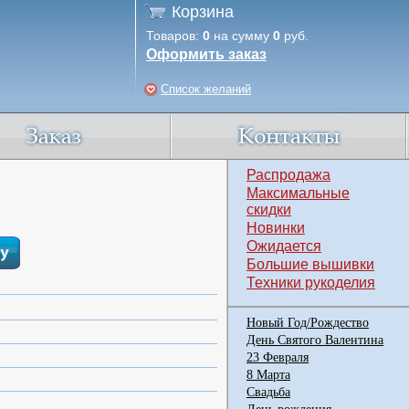
Корзина
Товаров:
0
на сумму
0
руб.
Оформить заказ
Список желаний
Распродажа
Максимальные
скидки
Новинки
Ожидается
Большие вышивки
Техники рукоделия
Новый Год/Рождество
День Святого Валентина
23 Февраля
8 Марта
Свадьба