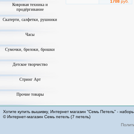
1708
руб.
Ковровая техника и
продёргивание
Дорога в горы
Скатерти, салфетки, рушники
Арт.
m1081
Часы
Сумочки, брелоки, брошки
Детское творчество
Стринг Арт
РТО (RTO Ltd)
Техника: Счетный Крест
Размер: 27x20 см
Прочие товары
Добавить
1628
руб.
Хотите купить вышивку, Интернет магазин "Семь Петель" - набор
© Интернет-магазин Семь петель (7 петель)
Осенняя пастораль
Полит
Арт.
m1117