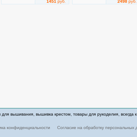
1451
руб.
2498
руб.
Маки
Вдыхая аромат весны
Арт.
m140
Арт.
1739
РТО (RTO Ltd)
Овен
Техника: Счетный Крест
Техника: Счетный Крест
Размер: 30x30 см
Размер: 21x21 см
Добавить
Добавить
1060
руб.
Новинка
1195
руб.
ы для вышивания, вышивка крестом, товары для рукоделия, всегда 
Вечер в Венеции
Как в сказке!
ика конфиденциальности
Согласие на обработку персональных 
Арт.
46-02
Арт.
47-03