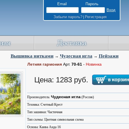
Email
Пароль
Забыли пароль?
Регистрация
|
Вышивка нитками
Чудесная игла
Пейзажи
→
→
Летняя гармония
Арт.
70-61
-
Новинка
Цена: 1283 руб.
Чудесная игла
Производитель:
(Россия)
Техника: Счетный Крест
Тип зашивки: Частичная
Тип схемы: Цветная символьная схема
Основа: Канва Аида 16