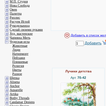
М.П. Студия
Нова Слобода
Овен
Палитра
Риолис
Рисуем Иглой
Рукодельница
Сделай своими руками
Худ. мастерские
Чаривна Мить
Чудесная игла
Добавить
Животные
Люди
Натюрморт
Пейзажи
Плюшевые
Религия
Цветы
Лучики детства
Разное
Арт.
70-42
Щепка
Alisena
Anchor
Aquarelle
Artika
Bothy Threads
Candamar Designs