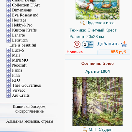
Classic Design
Collection D'Art
Dimensions
Eva Rosenstand
Heritage
Чудесная игла
Hobby&Pro
Техника: Счетный Крест
Kustom Krafts
Lanarte
Размер: 20x23 см
Letistitch
Добавить
Life is beautiful
Luca-S
Новинка
855
руб.
Maia
MINIMO
Солнечный лес
Neocraft
Panna
Арт.
нв-1004
Pinn
RTO
Thea Gouverneur
Vervaco
Xiu Crafts
Вышивка бисером,
бисероплетение
Алмазная мозаика, стразы
М.П. Студия