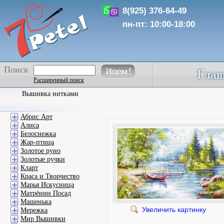
8(925) 376-64-49
пн-пт: 10:00-18:00
Поиск
Расширенный поиск
Вышивка нитками
Абрис Арт
Алиса
Белоснежка
Жар-птица
Золотое руно
Золотые ручки
Кларт
Краса и Творчество
Марья Искусница
Матрёнин Посад
Машенька
Увеличить картинку
Мережка
Мир Вышивки