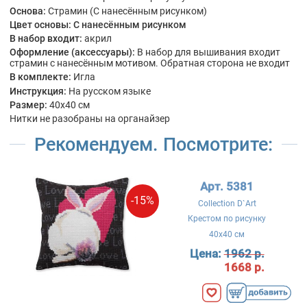
Основа:
Страмин (С нанесённым рисунком)
Цвет основы:
С нанесённым рисунком
В набор входит:
акрил
Оформление (аксессуары):
В набор для вышивания входит
страмин с нанесённым мотивом. Обратная сторона не входит
В комплекте:
Игла
Инструкция:
На русском языке
Размер:
40x40 см
Нитки не разобраны на органайзер
Рекомендуем. Посмотрите:
Арт. 5381
-15%
Collection D`Art
Крестом по рисунку
40x40 см
Цена:
1962 р.
1668 р.