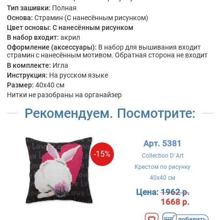
Тип зашивки:
Полная
Основа:
Страмин (С нанесённым рисунком)
Цвет основы:
С нанесённым рисунком
В набор входит:
акрил
Оформление (аксессуары):
В набор для вышивания входит
страмин с нанесённым мотивом. Обратная сторона не входит
В комплекте:
Игла
Инструкция:
На русском языке
Размер:
40x40 см
Нитки не разобраны на органайзер
Рекомендуем. Посмотрите:
Арт. 5381
-15%
Collection D`Art
Крестом по рисунку
40x40 см
Цена:
1962 р.
1668 р.