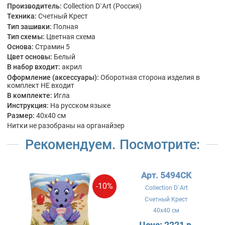
Производитель:
Collection D`Art (Россия)
Техника:
Счетный Крест
Тип зашивки:
Полная
Тип схемы:
Цветная схема
Основа:
Страмин 5
Цвет основы:
Белый
В набор входит:
акрил
Оформление (аксессуары):
Оборотная сторона изделия в
комплект НЕ входит
В комплекте:
Игла
Инструкция:
На русском языке
Размер:
40x40 см
Нитки не разобраны на органайзер
Рекомендуем. Посмотрите:
Арт. 5494СК
-10%
Collection D`Art
Счетный Крест
40x40 см
Цена:
2221 р.