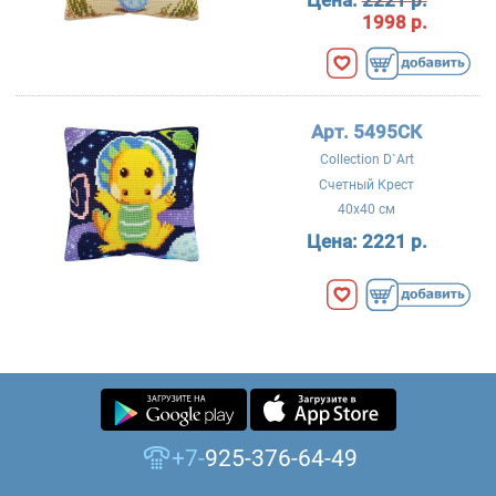
1998 р.
Арт. 5495СК
Collection D`Art
Счетный Крест
40x40 см
Цена:
2221 р.
+7-
925-376-64-49