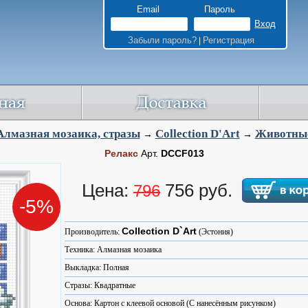
Email
Пароль
Забыли пароль?
Регистрация
|
Алмазная мозаика, стразы
Collection D'Art
Животны
→
→
Релакс
Арт.
DCCF013
Цена:
756 руб.
796
-5%
Collection D`Art
Производитель:
(Эстония)
Техника: Алмазная мозаика
Выкладка: Полная
Стразы: Квадратные
Основа: Картон с клеевой основой (С нанесённым рисунком)