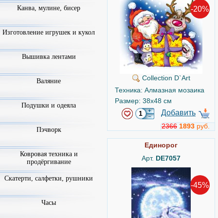
Канва, мулине, бисер
-20%
Изготовление игрушек и кукол
Вышивка лентами
Collection D`Art
Валяние
Техника: Алмазная мозаика
Размер: 38x48 см
Подушки и одеяла
Добавить
2366
1893
руб.
Пэчворк
Единорог
Ковровая техника и
Арт.
DE7057
продёргивание
Скатерти, салфетки, рушники
-45%
Часы