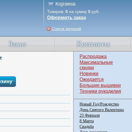
Корзина
Товаров:
0
на сумму
0
руб.
Оформить заказ
Список желаний
Распродажа
е
Максимальные
скидки
Новинки
Ожидается
Большие вышивки
Техники рукоделия
Новый Год/Рождество
День Святого Валентина
23 Февраля
8 Марта
Свадьба