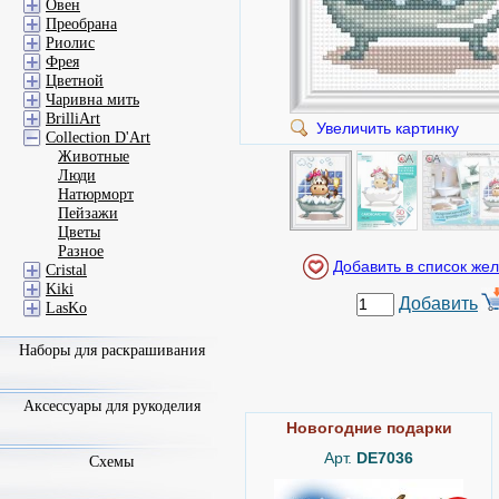
Овен
Преобрана
Риолис
Фрея
Цветной
Чаривна мить
BrilliArt
Увеличить картинку
Collection D'Art
Животные
Люди
Натюрморт
Пейзажи
Цветы
Разное
Cristal
Kiki
Добавить
LasKo
Наборы для раскрашивания
Аксессуары для рукоделия
Новогодние подарки
Арт.
DE7036
Схемы