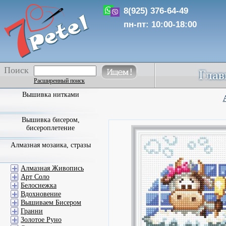
8(925) 376-64-49
пн-пт: 10:00-18:00
Поиск
Расширенный поиск
Вышивка нитками
Вышивка бисером,
бисероплетение
Алмазная мозаика, стразы
Алмазная Живопись
Арт Соло
Белоснежка
Вдохновение
Вышиваем Бисером
Гранни
Золотое Руно