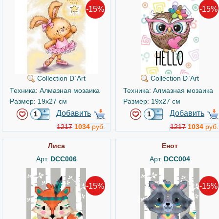
-15%
-15%
Collection D`Art
Collection D`Art
Техника: Алмазная мозаика
Техника: Алмазная мозаика
Размер: 19x27 см
Размер: 19x27 см
Добавить
Добавить
1217
1034
руб.
1217
1034
руб.
Лиса
Енот
Арт.
DCC006
Арт.
DCC004
-15%
-15%