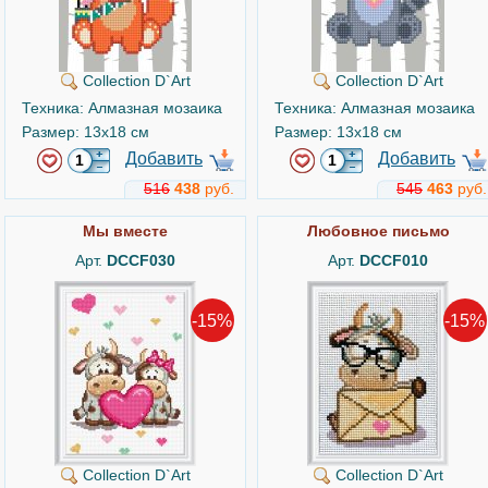
Collection D`Art
Collection D`Art
Техника: Алмазная мозаика
Техника: Алмазная мозаика
Размер: 13x18 см
Размер: 13x18 см
Добавить
Добавить
516
438
руб.
545
463
руб.
Мы вместе
Любовное письмо
Арт.
DCCF030
Арт.
DCCF010
-15%
-15%
Collection D`Art
Collection D`Art