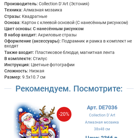
Производитель:
Collection D`Art (Эстония)
Техника:
Алмазная мозаика
Стразы:
Квадратные
Основа:
Картон с клеевой основой (С нанесённым рисунком)
Цвет основы:
С нанесённым рисунком
В набор входит:
Акриловые стразы
Оформление (аксессуары):
Подрамник и рамка в комплект не
входят
Также входит:
Пластиковое блюдце, магнитная лента
В комплекте:
Стилус
Инструкция:
Цветные фотографии
Сложность:
Низкая
Размер:
9.5x10.7 см
Рекомендуем. Посмотрите:
Арт. DE7036
-20%
Collection D`Art
Алмазная мозаика
38x48 см
Цена:
2366 р.