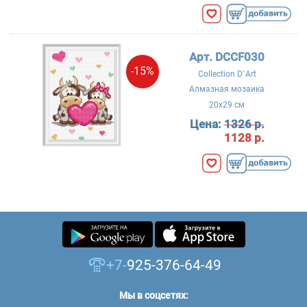
Арт. DCCF030
-15%
Collection D`Art
Алмазная мозаика
20x29 см
Цена:
1326 р.
1128 р.
+7-
925-376-64-49
Мы в соцсетях: