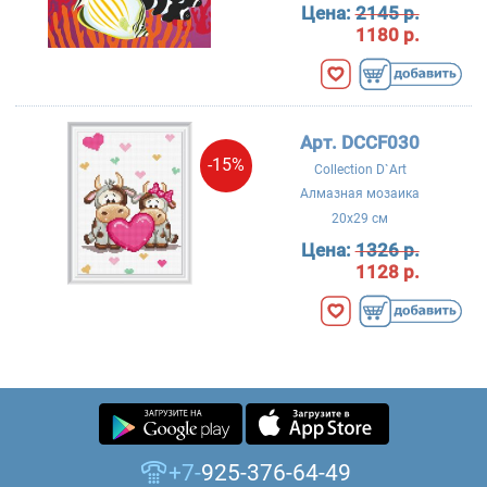
Цена:
2145 р.
1180 р.
Арт. DCCF030
-15%
Collection D`Art
Алмазная мозаика
20x29 см
Цена:
1326 р.
1128 р.
+7-
925-376-64-49