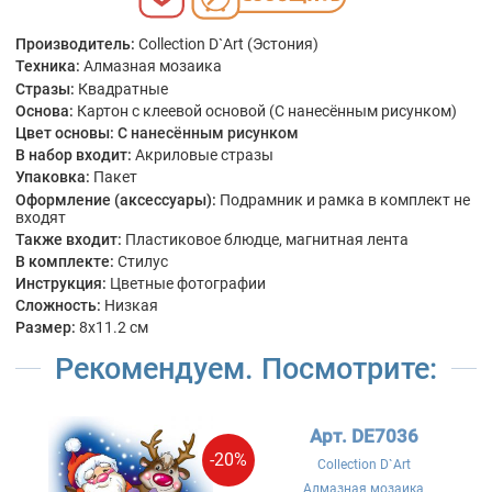
Производитель:
Collection D`Art (Эстония)
Техника:
Алмазная мозаика
Стразы:
Квадратные
Основа:
Картон с клеевой основой (С нанесённым рисунком)
Цвет основы:
С нанесённым рисунком
В набор входит:
Акриловые стразы
Упаковка:
Пакет
Оформление (аксессуары):
Подрамник и рамка в комплект не
входят
Также входит:
Пластиковое блюдце, магнитная лента
В комплекте:
Стилус
Инструкция:
Цветные фотографии
Сложность:
Низкая
Размер:
8x11.2 см
Рекомендуем. Посмотрите:
Арт. DE7036
-20%
Collection D`Art
Алмазная мозаика