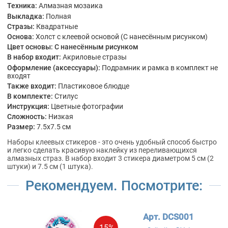
Техника:
Алмазная мозаика
Выкладка:
Полная
Стразы:
Квадратные
Основа:
Холст с клеевой основой (С нанесённым рисунком)
Цвет основы:
С нанесённым рисунком
В набор входит:
Акриловые стразы
Оформление (аксессуары):
Подрамник и рамка в комплект не
входят
Также входит:
Пластиковое блюдце
В комплекте:
Стилус
Инструкция:
Цветные фотографии
Сложность:
Низкая
Размер:
7.5x7.5 см
Наборы клеевых стикеров - это очень удобный способ быстро
и легко сделать красивую наклейку из переливающихся
алмазных страз. В набор входит 3 стикера диаметром 5 см (2
штуки) и 7.5 см (1 штука).
Рекомендуем. Посмотрите:
Арт. DCS001
-15%