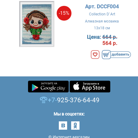
Арт. DCCF004
-15%
Collection D`Art
Алмазная мозаика
13x18 см
Цена:
664 р.
564 р.
+7-
925-376-64-49
Мы в соцсетях:
© Интернет-магазин