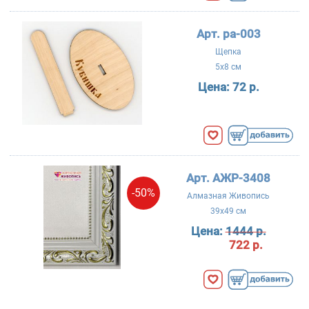
Арт. ра-003
Щепка
5x8 см
Цена:
72 р.
Арт. АЖР-3408
-50%
Алмазная Живопись
39x49 см
Цена:
1444 р.
722 р.