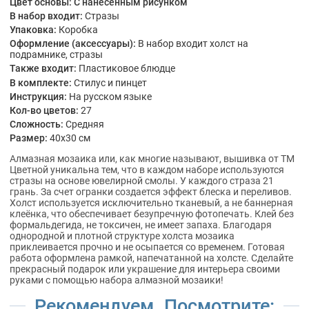
Цвет основы:
С нанесённым рисунком
В набор входит:
Стразы
Упаковка:
Коробка
Оформление (аксессуары):
В набор входит холст на
подрамнике, стразы
Также входит:
Пластиковое блюдце
В комплекте:
Стилус и пинцет
Инструкция:
На русском языке
Кол-во цветов:
27
Сложность:
Средняя
Размер:
40x30 см
Алмазная мозаика или, как многие называют, вышивка от ТМ
Цветной уникальна тем, что в каждом наборе используются
стразы на основе ювелирной смолы. У каждого страза 21
грань. За счет огранки создается эффект блеска и переливов.
Холст используется исключительно тканевый, а не баннерная
клеёнка, что обеспечивает безупречную фотопечать. Клей без
формальдегида, не токсичен, не имеет запаха. Благодаря
однородной и плотной структуре холста мозаика
приклеивается прочно и не осыпается со временем. Готовая
работа оформлена рамкой, напечатанной на холсте. Сделайте
прекрасный подарок или украшение для интерьера своими
руками с помощью набора алмазной мозаики!
Рекомендуем. Посмотрите: