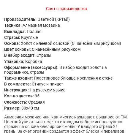
Снят с производства
Производитель:
Цветной (Китай)
Техника:
Алмазная мозаика
Выкладка:
Полная
Стразы:
Круглые
Основа:
Холст с клеевой основой (С нанесённым рисунком)
Цвет основы:
С нанесённым рисунком
В набор входит:
Стразы
Упаковка:
Коробка
Оформление (аксессуары):
В набор входит холст на
подрамнике, стразы
Также входит:
Пластиковое блюдце, крепления к стене
В комплекте:
Стилус и пинцет
Инструкция:
На русском языке
Кол-во цветов:
35
Сложность:
Средняя
Размер:
30x40 см
Алмазная мозаика или, как многие называют, вышивка от ТМ
Цветной уникальна тем, что в каждом наборе используются
стразы на основе ювелирной смолы. У каждого страза 21
грань. За счет огранки создается эффект блеска и переливов.