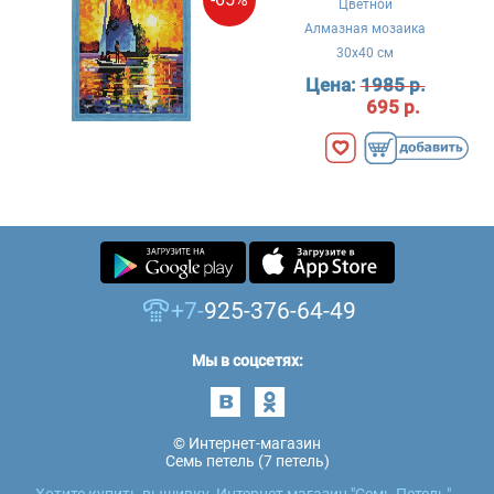
Цветной
Алмазная мозаика
30x40 см
Цена:
1985 р.
695 р.
+7-
925-376-64-49
Мы в соцсетях:
© Интернет-магазин
Семь петель (7 петель)
Хотите купить вышивку, Интернет магазин "Семь Петель" -