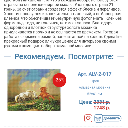
стразы на основе ювелирной смолы. У каждого страза 21
грань. За счет огранки создается эффект блеска и переливов.
Холст используется исключительно тканевый, а не баннерная
клеёнка, что обеспечивает безупречную фотопечать. Клей без
формальдегида, не токсичен, не имеет запаха. Благодаря
однородной и плотной структуре холста мозаика
приклеивается прочно и не осыпается со временем. Готовая
работа оформлена рамкой, напечатанной на холсте. Сделайте
прекрасный подарок или украшение для интерьера своими
руками с помощью набора алмазной мозаики!
Рекомендуем. Посмотрите:
Арт. ALV-2-017
-25%
Фрея
Алмазная мозаика
52x41 см
Цена:
2331 р.
1748 р.