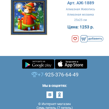
Арт. АЖ-1889
Алмазная Живопись
Алмазная мозаика
25x25 см
Цена:
1253 р.
+7-
925-376-64-49
Мы в соцсетях:
© Интернет-магазин
Семь петель (7 петель)