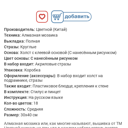
Производитель:
Цветной (Китай)
Техника:
Алмазная мозаика
Выкладка:
Полная
Стразы:
Круглые
Основа:
Холст с клеевой основой (С нанесённым рисунком)
Цвет основы:
С нанесённым рисунком
В набор входит:
Акриловые стразы
Упаковка:
Коробка
Оформление (аксессуары):
В набор входит холст на
подрамнике, стразы
Также входит:
Пластиковое блюдце, крепления к стене
В комплекте:
Стилус и пинцет
Инструкция:
На русском языке
Кол-во цветов:
18
Сложность:
Средняя
Размер:
30x40 см
Алмазная мозаика или, как многие называют, вышивка от ТМ
Цветной уникальна тем, что в каждом наборе используются