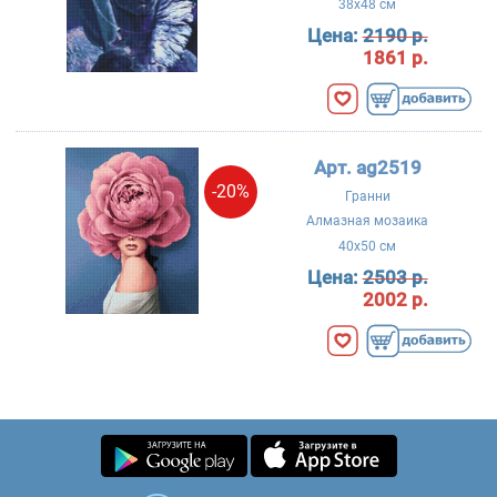
38x48 см
Цена:
2190 р.
1861 р.
Арт. ag2519
-20%
Гранни
Алмазная мозаика
40x50 см
Цена:
2503 р.
2002 р.