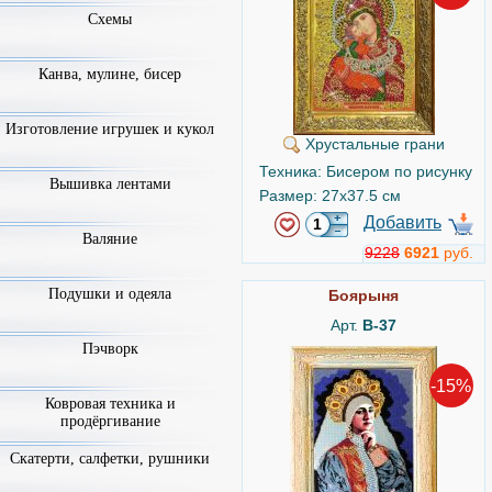
Схемы
Канва, мулине, бисер
Изготовление игрушек и кукол
Хрустальные грани
Техника: Бисером по рисунку
Вышивка лентами
Размер: 27x37.5 см
Добавить
Валяние
9228
6921
руб.
Подушки и одеяла
Боярыня
Арт.
B-37
Пэчворк
-15%
Ковровая техника и
продёргивание
Скатерти, салфетки, рушники