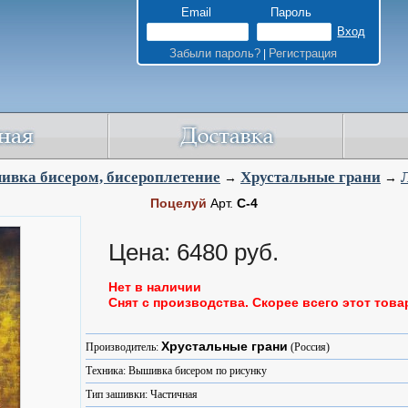
Email
Пароль
Забыли пароль?
Регистрация
|
вка бисером, бисероплетение
Хрустальные грани
→
→
Поцелуй
Арт.
С-4
Цена: 6480 руб.
Нет в наличии
Снят с производства. Скорее всего этот това
Хрустальные грани
Производитель:
(Россия)
Техника: Вышивка бисером по рисунку
Тип зашивки: Частичная