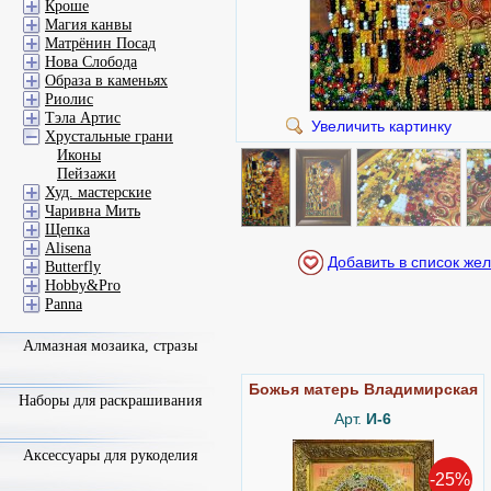
Кроше
Магия канвы
Матрёнин Посад
Нова Слобода
Образа в каменьях
Риолис
Тэла Артис
Увеличить картинку
Хрустальные грани
Иконы
Пейзажи
Худ. мастерские
Чаривна Мить
Щепка
Alisena
Butterfly
Hobby&Pro
Panna
Алмазная мозаика, стразы
Божья матерь Владимирская
Наборы для раскрашивания
Арт.
И-6
Аксессуары для рукоделия
-25%