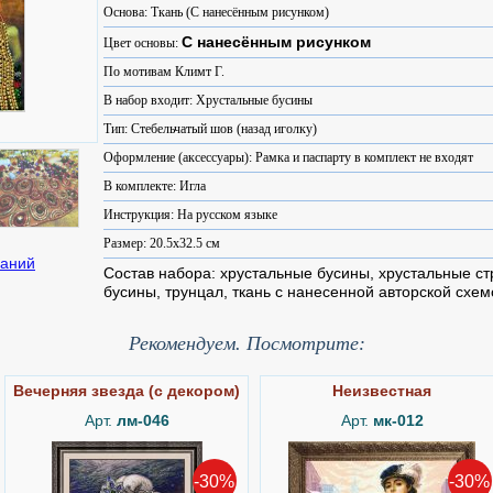
Основа: Ткань (С нанесённым рисунком)
С нанесённым рисунком
Цвет основы:
По мотивам Климт Г.
В набор входит: Хрустальные бусины
Тип: Стебельчатый шов (назад иголку)
Оформление (аксессуары): Рамка и паспарту в комплект не входят
В комплекте: Игла
Инструкция: На русском языке
Размер: 20.5x32.5 см
Состав набора: хрустальные бусины, хрустальные ст
бусины, трунцал, ткань с нанесенной авторской схем
Рекомендуем. Посмотрите:
Вечерняя звезда (с декором)
Неизвестная
Арт.
лм-046
Арт.
мк-012
-30%
-30%