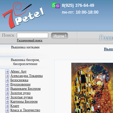
8(925) 376-64-49
пн-пт: 10:00-18:00
Поиск
Расширенный поиск
Вышивка нитками
Выши
Вышивка бисером,
бисероплетение
Абрис Арт
Александра Токарева
Белоснежка
Вдохновение
Вышиваем Бисером
Золотое руно
Золотые ручки
Картины Бисером
Кларт
Краса и Творчество