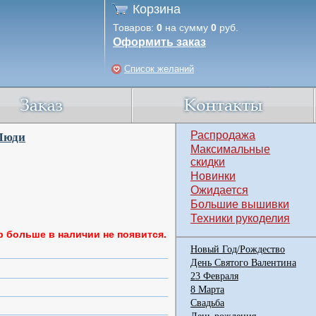
Корзина
Товаров:
0
на сумму
0
руб.
Оформить заказ
Список желаний
Распродажа
Люди
Максимальные
скидки
Новинки
Ожидается
Большие вышивки
Техники рукоделия
р больше в наличии не появится.
Новый Год/Рождество
День Святого Валентина
23 Февраля
8 Марта
Свадьба