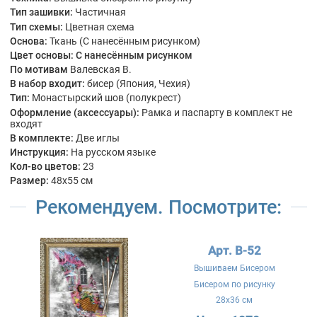
Тип зашивки:
Частичная
Тип схемы:
Цветная схема
Основа:
Ткань (С нанесённым рисунком)
Цвет основы:
С нанесённым рисунком
По мотивам
Валевская В.
В набор входит:
бисер (Япония, Чехия)
Тип:
Монастырский шов (полукрест)
Оформление (аксессуары):
Рамка и паспарту в комплект не
входят
В комплекте:
Две иглы
Инструкция:
На русском языке
Кол-во цветов:
23
Размер:
48x55 см
Рекомендуем. Посмотрите:
Арт. B-52
Вышиваем Бисером
Бисером по рисунку
28x36 см