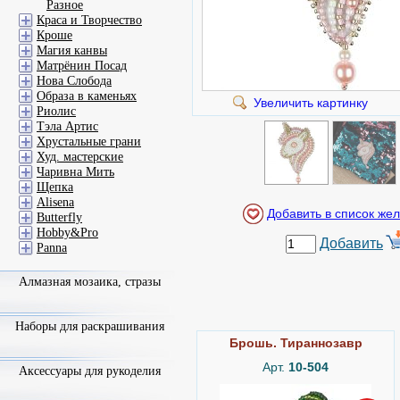
Разное
Краса и Творчество
Кроше
Магия канвы
Матрёнин Посад
Нова Слобода
Образа в каменьях
Увеличить картинку
Риолис
Тэла Артис
Хрустальные грани
Худ. мастерские
Чаривна Мить
Щепка
Alisena
Butterfly
Hobby&Pro
Добавить
Panna
Алмазная мозаика, стразы
Наборы для раскрашивания
Брошь. Тираннозавр
Арт.
10-504
Аксессуары для рукоделия