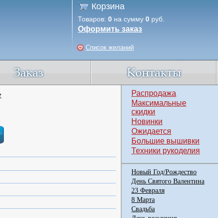
Корзина
Товаров:
0
на сумму
0
руб.
Оформить заказ
Список желаний
Распродажа
е
Максимальные
скидки
Новинки
Ожидается
Большие вышивки
Техники рукоделия
Новый Год/Рождество
День Святого Валентина
23 Февраля
8 Марта
Свадьба