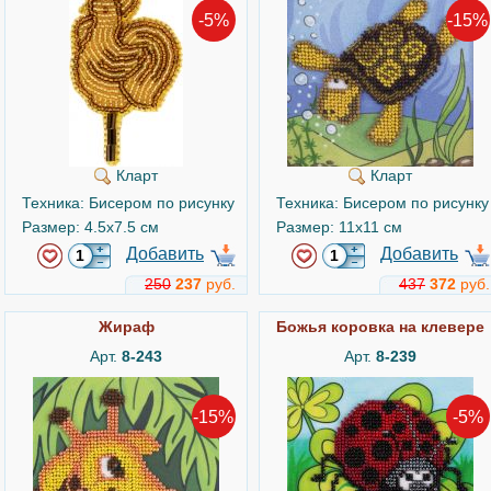
-5%
-15%
Кларт
Кларт
Техника: Бисером по рисунку
Техника: Бисером по рисунку
Размер: 4.5x7.5 см
Размер: 11x11 см
Добавить
Добавить
250
237
руб.
437
372
руб.
Жираф
Божья коровка на клевере
Арт.
8-243
Арт.
8-239
-15%
-5%