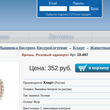
Email
Пароль
Забыли пароль?
Регистрация
|
Вышивка бисером, бисероплетение
Кларт
Животны
→
→
Брошь. Розовый единорог
Арт.
10-007
Цена: 352 руб.
Кларт
Производитель:
(Россия)
Техника: Вышивка бисером по рисунку
Тип зашивки: Полная
Основа: Фетр
Цвет основы: С нанесенным контуром