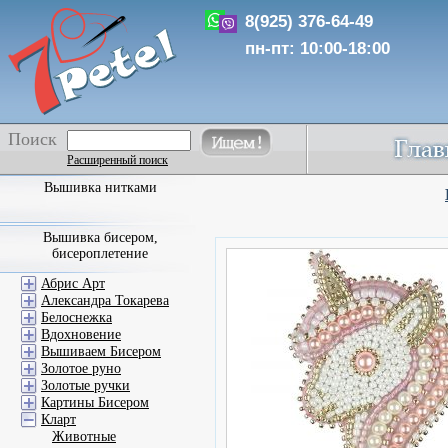
8(925) 376-64-49
пн-пт: 10:00-18:00
Поиск
Расширенный поиск
Вышивка нитками
Вышивка бисером,
бисероплетение
Абрис Арт
Александра Токарева
Белоснежка
Вдохновение
Вышиваем Бисером
Золотое руно
Золотые ручки
Картины Бисером
Кларт
Животные