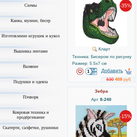
-35%
Схемы
Канва, мулине, бисер
Изготовление игрушек и кукол
Кларт
Вышивка лентами
Техника: Бисером по рисунку
Размер: 5.5x7 см
Валяние
Добавить
630
409
руб.
Подушки и одеяла
Зебра
Пэчворк
Арт.
8-240
Ковровая техника и
-15%
продёргивание
Скатерти, салфетки, рушники