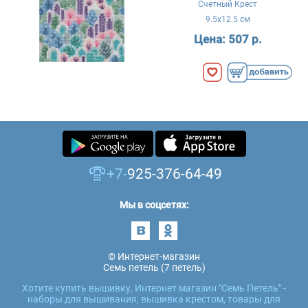
Счетный Крест
9.5x12.5 см
Цена:
507 р.
+7-
925-376-64-49
Мы в соцсетях:
© Интернет-магазин
Семь петель (7 петель)
Хотите купить вышивку, Интернет магазин "Семь Петель" -
наборы для вышивания, вышивка крестом, товары для