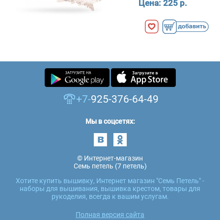
Цена:
225 р.
+7-
925-376-64-49
Мы в соцсетях:
© Интернет-магазин
Семь петель (7 петель)
Хотите купить вышивку, Интернет магазин "Семь Петель" -
наборы для вышивания, вышивка крестом, товары для
рукоделия, всегда к вашим услугам.
Полная версия сайта