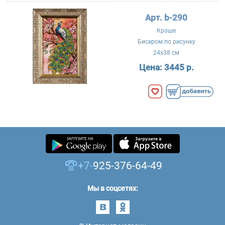
Арт. b-290
Кроше
Бисером по рисунку
24x38 см
Цена:
3445 р.
+7-
925-376-64-49
Мы в соцсетях: