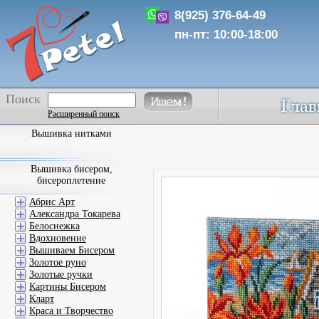
8(925) 376-64-49
пн-пт: 10:00-18:00
Поиск
Расширенный поиск
Вышивка нитками
Вышивка бисером,
бисероплетение
Абрис Арт
Александра Токарева
Белоснежка
Вдохновение
Вышиваем Бисером
Золотое руно
Золотые ручки
Картины Бисером
Кларт
Краса и Творчество