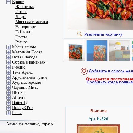
Кроше
Животные
Иконы
Люди
Морская тематика
Натюрморт
Пейзажи
Увеличить картинку
Цветы
Разное
Магия канвы
Матрёнин Посад
Нова Слобода
Образа в каменьях
Риолис
Тэла Артис
Хрустальные грани
Ожидается поступлен
Сообщить когда появит
Худ. мастерские
Чаривна Мить
Щепка
Alisena
Butterfly
Hobby&Pro
Вьюнок
Panna
Арт.
b-226
Алмазная мозаика, стразы