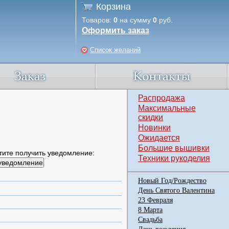
Корзина
Товаров:
0
на сумму
0
руб.
Оформить заказ
Список желаний
Распродажа
Максимальные
скидки
Новинки
Ожидается
Большие вышивки
тите получить уведомление:
Техники рукоделия
Новый Год/Рождество
День Святого Валентина
23 Февраля
8 Марта
Свадьба