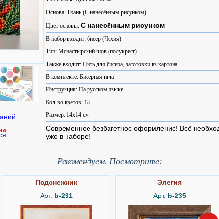
Основа: Ткань (С нанесённым рисунком)
С нанесённым рисунком
Цвет основы:
В набор входит: бисер (Чехия)
Тип: Монастырский шов (полукрест)
Также входит: Нить для бисера, заготовки из картона
В комплекте: Бисерная игла
Инструкция: На русском языке
Кол-во цветов: 18
Размер: 14x14 см
Современное безбагетное оформление! Всё необх
ие
ся
уже в наборе!
Рекомендуем. Посмотрите:
Подснежник
Элегия
Арт.
b-231
Арт.
b-235