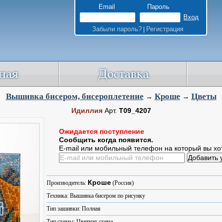
Email
Пароль
Забыли пароль?
Регистрация
|
Вышивка бисером, бисероплетение
Кроше
Цветы
→
→
Идиллия
Арт.
Т09_4207
Ожидается поступление
Сообщить когда появится.
E-mail или мобильный телефон на который вы хо
Кроше
Производитель:
(Россия)
Техника: Вышивка бисером по рисунку
Тип зашивки: Полная
Тип схемы: Цветная схема