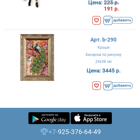
Цена:
225 р.
191 р.
Арт. b-290
Кроше
Бисером по рисунку
24x38 см
Цена:
3445 р.
+7-
925-376-64-49