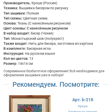
Производитель:
Кроше (Россия)
Техника:
Вышивка бисером по рисунку
Тип зашивки:
Полная
Тип схемы:
Цветная схема
Основа:
Ткань (С нанесённым рисунком)
Цвет основы:
С нанесённым рисунком
В набор входит:
бисер (Чехия)
Тип:
Монастырский шов (полукрест)
Также входит:
Нить для бисера, заготовки из картона
В комплекте:
Бисерная игла
Инструкция:
На русском языке
Кол-во цветов:
13
Размер:
14x14 см
Современное безбагетное оформление! Всё необходимое для
оформления вышивки уже в наборе!
Рекомендуем. Посмотрите:
Арт. b-218
Кроше
Бисером по рисунку